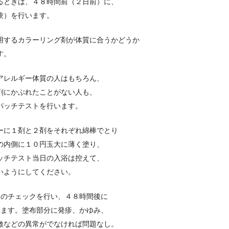
るときは、４８時間前（２日前）に、
験）を行います。
用するカラーリング剤が体質に合うかどうか
す。
アレルギー体質の人はもちろん、
剤にかぶれたことがない人も、
パッチテストを行います。
ーに１剤と２剤をそれぞれ綿棒でとり
の内側に１０円玉大に薄く塗り、
ッチテスト当日の入浴は控えて、
いようにしてください。
目のチェックを行い、４８時間後に
います。塗布部分に発疹、かゆみ、
激などの異常がでなければ問題なし。