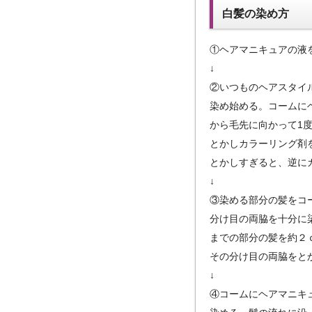
白髪の染め方
①ヘアマニキュアの液
↓
②いつものヘアスタイ
染め始める。コームに
から毛先に向かって1
とかしカラーリング剤
とかしすぎると、逆に
↓
③染める部分の髪をコ
分け目の両脇を十分に
までの部分の髪を約２
その分け目の両脇をと
↓
④コームにヘアマニキ