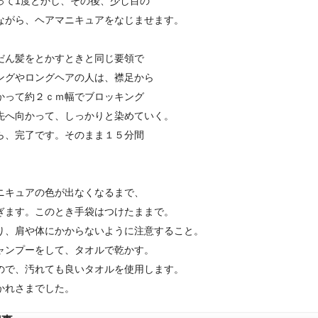
って1度とかし、その後、少し目の
ながら、ヘアマニキュアをなじませます。
だん髪をとかすときと同じ要領で
ングやロングヘアの人は、襟足から
かって約２ｃｍ幅でブロッキング
先へ向かって、しっかりと染めていく。
ら、完了です。そのまま１５分間
ニキュアの色が出なくなるまで、
ぎます。このとき手袋はつけたままで。
り、肩や体にかからないように注意すること。
ャンプーをして、タオルで乾かす。
ので、汚れても良いタオルを使用します。
かれさまでした。