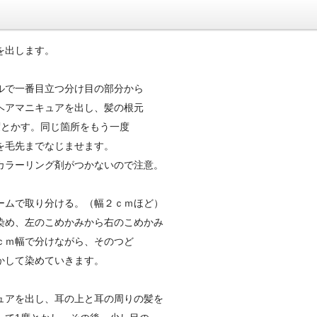
を出します。
ルで一番目立つ分け目の部分から
ヘアマニキュアを出し、髪の根元
度とかす。同じ箇所をもう一度
を毛先までなじませます。
カラーリング剤がつかないので注意。
ームで取り分ける。（幅２ｃｍほど）
染め、左のこめかみから右のこめかみ
ｃｍ幅で分けながら、そのつど
かして染めていきます。
ュアを出し、耳の上と耳の周りの髪を