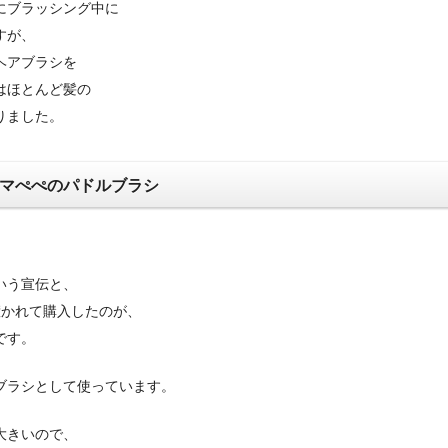
にブラッシング中に
すが、
ヘアブラシを
はほとんど髪の
りました。
マぺぺのパドルブラシ
いう宣伝と、
に惹かれて購入したのが、
です。
ブラシとして使っています。
大きいので、