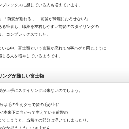
ンプレックスに感じている人も増えています。
」「前髪が割れる!」「前髪が綺麗におろせない!」
ある筆者も、印象を左右しやすい前髪のスタイリングの
り、コンプレックスでした。
ている中、富士額という言葉が廃れてM字ハゲと同じように
感じる人を増やしているようです。
リングが難しい富士額
髪が上手にスタイリング出来ないのでしょう。
部分は毛の生えグセで髪の毛が上に
ら”本来下に向かって生えている前髪の
えてしまうと、当然その部分は浮いてしまったり、
かなか思うようにいきません。