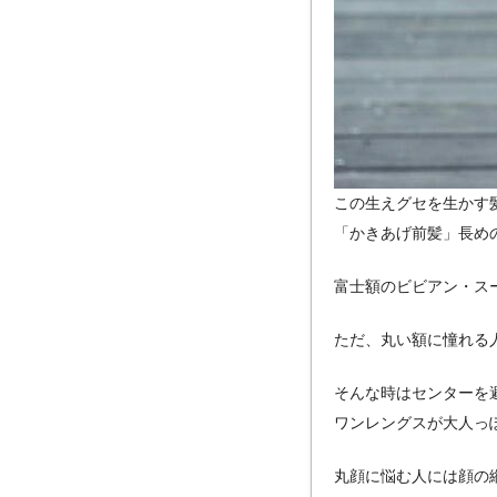
この生えグセを生かす
「かきあげ前髪」長め
富士額のビビアン・ス
ただ、丸い額に憧れる
そんな時はセンターを
ワンレングスが大人っ
丸顔に悩む人には顔の