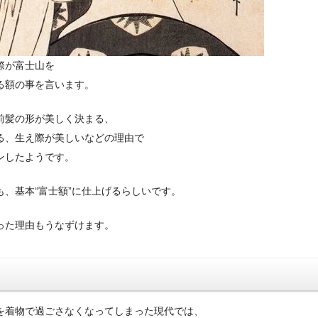
際が富士山を
る額の事を言います。
前髪の形が美しく決まる、
る、生え際が美しいなどの理由で
ンしたようです。
も、基本“富士額”に仕上げるらしいです。
った理由もうなずけます。
を着物で過ごさなくなってしまった現代では、